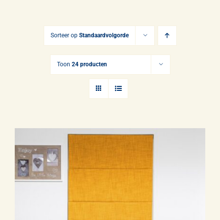
Gordijnen
Opmeten & Instructies
Sorteer op
Standaardvolgorde
FAQ
Toon
24 producten
Referenties