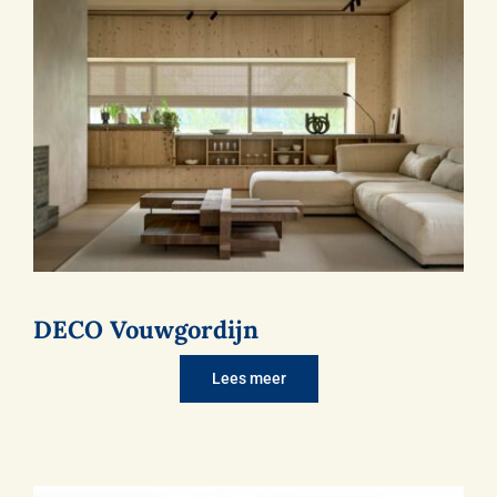
Gordijnen
Opmeten & Instructies
FAQ
Referenties
DECO Vouwgordijn
Lees meer