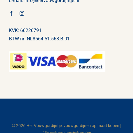
E-mail:
info@
hetvouwgordijntje
.nl
KVK: 66226791
BTW-nr: NL8564.51.563.B.01
© 2026 Het Vouwgordijntje: vouwgordijnen op maat kopen |