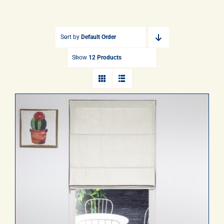
Gordijnen
Opmeten & Instructies
Sort by
Default Order
Show
12 Products
FAQ
Referenties