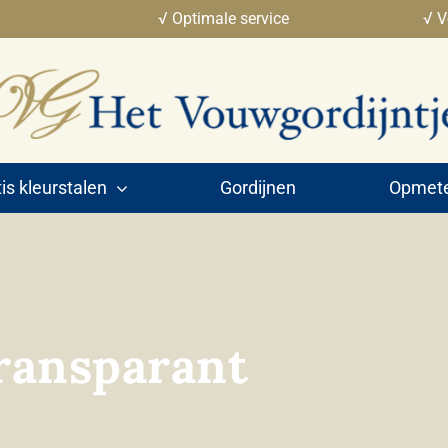
√ Optimale service
√ V
is kleurstalen
Gordijnen
Opmeten
ransparant