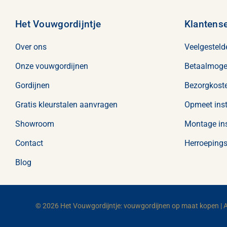
Het Vouwgordijntje
Klantense
Over ons
Veelgesteld
Onze vouwgordijnen
Betaalmoge
Gordijnen
Bezorgkoste
Gratis kleurstalen aanvragen
Opmeet inst
Showroom
Montage ins
Contact
Herroepings
Blog
© 2026 Het Vouwgordijntje: vouwgordijnen op maat kopen | 