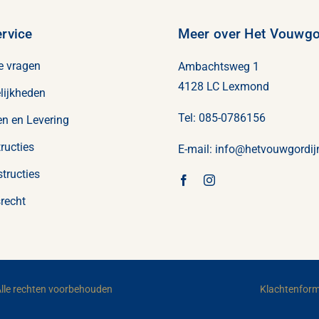
rvice
Meer over Het Vouwgor
e vragen
Ambachtsweg 1
4128 LC Lexmond
lijkheden
Tel:
085-0786156
n en Levering
ructies
E-mail:
info@
hetvouwgordijn
tructies
recht
Alle rechten voorbehouden
Klachtenform