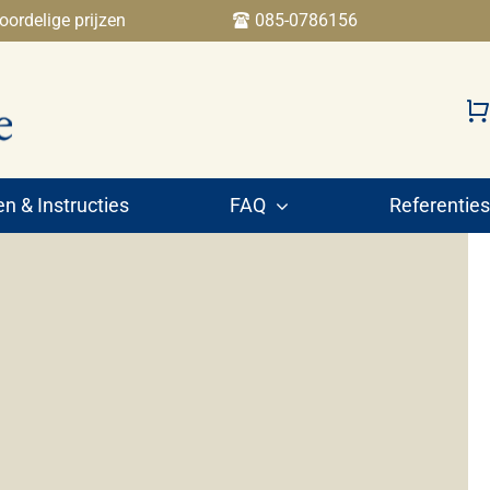
oordelige prijzen
085-0786156
 & Instructies
FAQ
Referenties