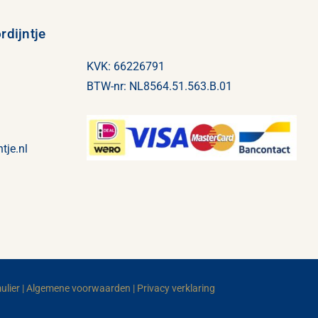
dijntje
KVK: 66226791
BTW-nr: NL8564.51.563.B.01
tje
.nl
ulier
|
Algemene voorwaarden
|
Privacy verklaring