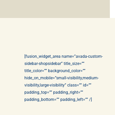
[fusion_widget_area name=”avada-custom-
sidebar-shopsidebar” title_size=””
title_color=”” background_color=””
hide_on_mobile=”small-visibility,medium-
visibility,large-visibility” class=”” id=””
padding_top=”” padding_right=””
padding_bottom=”” padding_left=”” /]