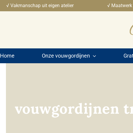
Ga
√ Vakmanschap uit eigen atelier
√ Maatwerk
naar
inhoud
Home
Onze vouwgordijnen
Grat
vouwgordijnen t