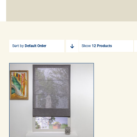
Sort by
Default Order
Show
12 Products