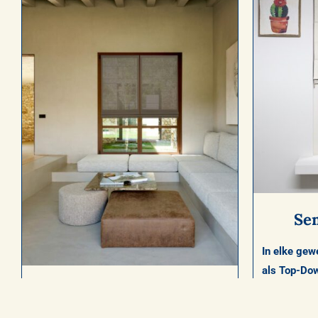
Se
In elke gew
als Top-Do
DECO Vouwgordijn
Licht
overg