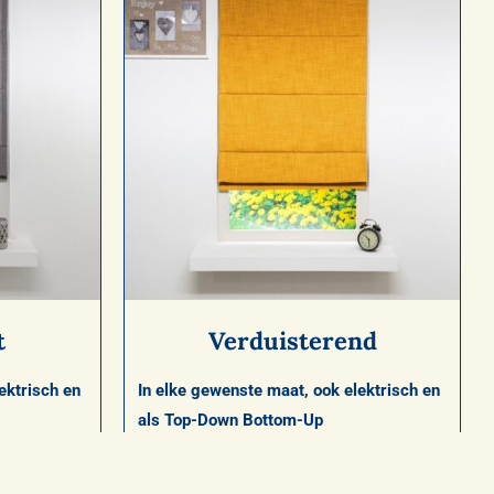
t
Verduisterend
ektrisch en
In elke gewenste maat, ook elektrisch en
als Top-Down Bottom-Up
d (als een
Laat geen licht door
Bijzonder geschikt voor de