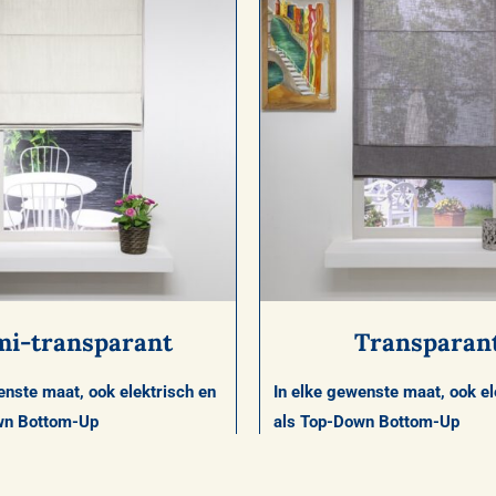
mi-transparant
Transparan
enste maat, ook elektrisch en
In elke gewenste maat, ook el
wn Bottom-Up
als Top-Down Bottom-Up
 doorlatend (als een
Zicht- en lichtdoorlaten
ordijn)
vitrage)