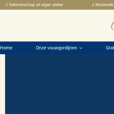
Ga
√ Vakmanschap uit eigen atelier
√ Maatwerk
naar
inhoud
Home
Onze vouwgordijnen
Grat