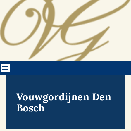
Ga
naar
inhoud
Toggle
Navigation
Home
Vouwgordijnen Den
Onze vouwgordijnen
Bosch
Gratis kleurstalen