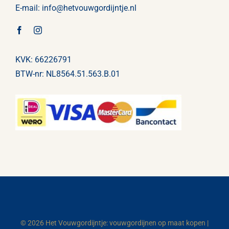
E-mail:
info@
hetvouwgordijntje
.nl
KVK: 66226791
BTW-nr: NL8564.51.563.B.01
© 2026 Het Vouwgordijntje: vouwgordijnen op maat kopen |