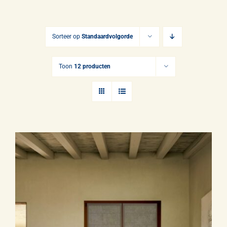
Gordijnen
Opmeten & Instructies
Sorteer op
Standaardvolgorde
FAQ
Toon
12 producten
Referenties