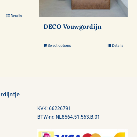
Details
DECO Vouwgordijn
Select options
Details
dijntje
KVK: 66226791
BTW-nr: NL8564.51.563.B.01