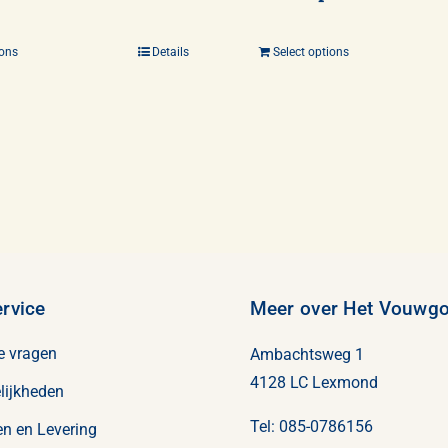
ions
Details
Select options
rvice
Meer over Het Vouwgor
e vragen
Ambachtsweg 1
4128 LC Lexmond
lijkheden
Tel:
085-0786156
n en Levering