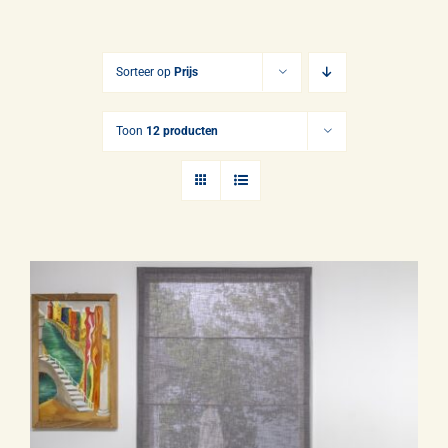
Gordijnen
Opmeten & Instructies
Sorteer op
Prijs
FAQ
Toon
12 producten
Referenties