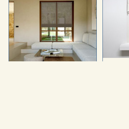
Se
In elke gew
als Top-Do
DECO Vouwgordijn
Licht
overg
In elke gewenste maat
’s Av
Haal de ‘Ibiza-vibe’ in je huis
In di
Keuze uit 16 stoffen
In 36