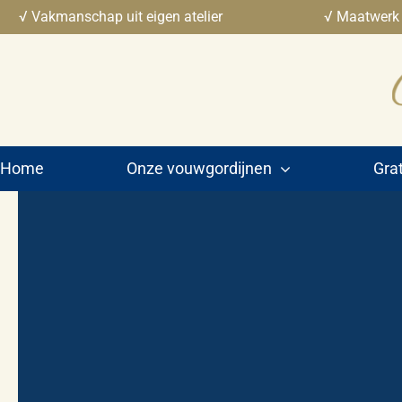
Ga
√ Vakmanschap uit eigen atelier
√ Maatwerk
naar
inhoud
Home
Onze vouwgordijnen
Grat