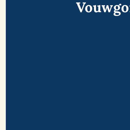
Vouwgor