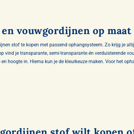
n en vouwgordijnen op maat
jnen stof te kopen met passend ophangsysteem. Zo krijg je altij
op vind je
transparante
,
semi-transparante
én
verduisterende vo
te en hoogte in. Hierna kun je de kleurkeuze maken. Voor het o
gordijnen stof wilt kopen of