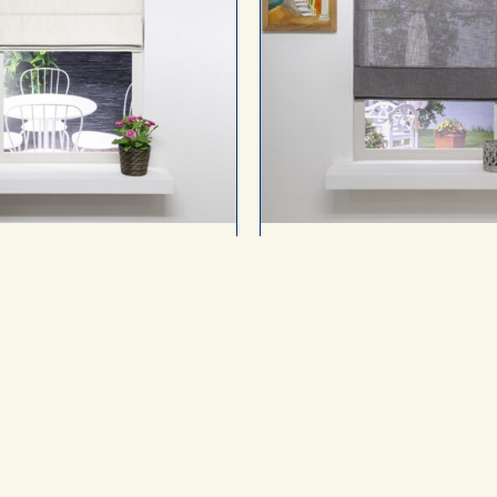
mi-transparant
Transparan
enste maat, ook elektrisch en
In elke gewenste maat, ook el
wn Bottom-Up
als Top-Down Bottom-Up
 doorlatend (als een
Zicht- en lichtdoorlaten
ordijn)
vitrage)
onds privacy, geen zicht
’s Avonds geen privacy
verse stofsoorten
In effen en linnenlook s
 kleuren
In 35 kleuren