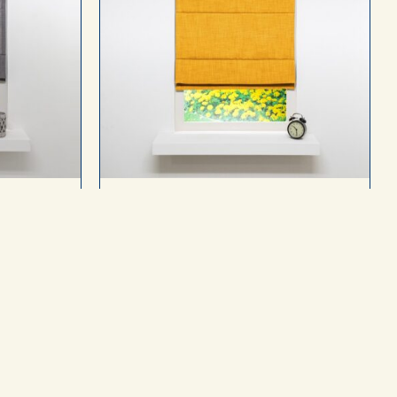
t
Verduisterend
ektrisch en
In elke gewenste maat, ook elektrisch en
als Top-Down Bottom-Up
d (als een
Laat geen licht door
Bijzonder geschikt voor de
slaapkamer
tructuur
Absolute privacy
In 42 kleuren